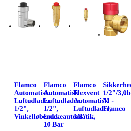
Flamco
Flamco
Flamco
Sikkerhe
Automatisk
Automatisk
Flexvent
1/2"/3,0b
Luftudlader
Luftudlader
Automatisk
M -
1/2",
1/2",
Luftudlader,
Flamco
Vinkelløbende
Lukkeautomatik,
3/8´´
10 Bar