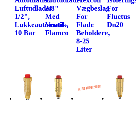
Luftudlader
3/8"
Vægbeslag
For
1/2",
Med
For
Fluctus
Lukkeautomatik,
Ventil -
Flade
Dn20
10 Bar
Flamco
Beholdere,
8-25
Liter