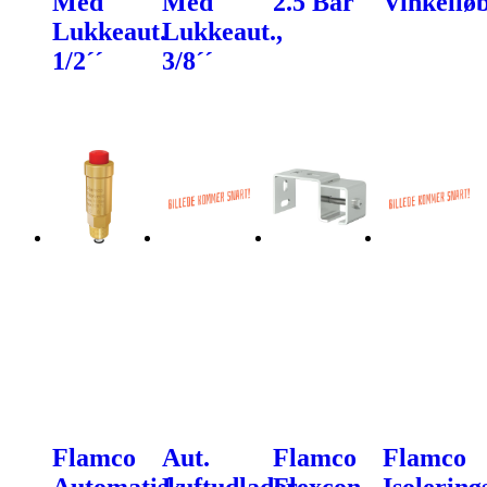
Med
Med
2.5 Bar
Vinkellø
Lukkeaut.
Lukkeaut.,
1/2´´
3/8´´
Flamco
Aut.
Flamco
Flamco
Automatisk
Luftudlader
Flexcon
Isolering