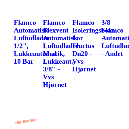
Flamco
Flamco
Flamco
3/8
Automatisk
Flexvent
Isoleringsboks
Flamco
Luftudlader
Automatisk
For
Automati
1/2",
Luftudlader
Fluctus
Luftudla
Lukkeautomatik,
Med
Dn20 -
- Andet
10 Bar
Lukkeaut.,
Vvs
3/8'' -
Hjørnet
Vvs
Hjørnet