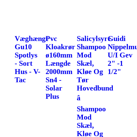
Væghængt
Pvc
Salicylsyre
Guidi
Gu10
Kloakrør
Shampoo
Nippelmu
Spotlys
ø160mm
Mod
U/I Gev
- Sort
Længde
Skæl,
2" -1
Hus - V-
2000mm
Kløe Og
1/2"
Tac
Sn4 -
Tør
Solar
Hovedbund
Plus
â
Shampoo
Mod
Skæl,
Kløe Og