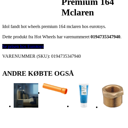
Premium 164
Mclaren
Idol fandt hot wheels premium 164 mclaren hos eurotoys.
Dette produkt fra Hot Wheels har varenummeret
0194735347940
.
Se prisen hos Eurotoys
VARENUMMER (SKU):
0194735347940
ANDRE KØBTE OGSÅ