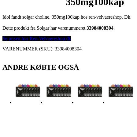
350mg100kap
Idol fandt solgar choline, 350mg100kap hos ren-velvaereshop. Dk.
Dette produkt fra Solgar har varenummeret
33984008304
.
Se prisen hos Ren-Velvaereshop.dk
VARENUMMER (SKU):
33984008304
ANDRE KØBTE OGSÅ