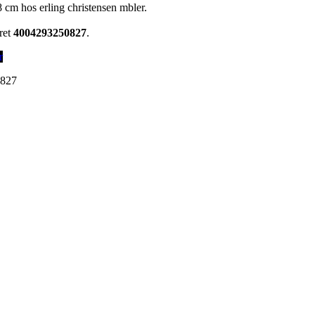
 8 cm hos erling christensen mbler.
ret
4004293250827
.
r
0827