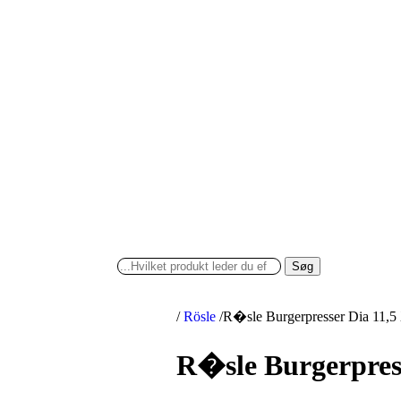
Søg
/
Rösle
/
R�sle Burgerpresser Dia 11,
R�sle Burgerpres