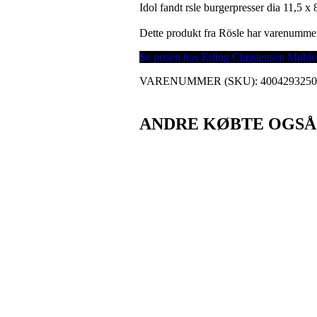
Idol fandt rsle burgerpresser dia 11,5 x
Dette produkt fra Rösle har varenumme
Se prisen hos Erling Christensen Møble
VARENUMMER (SKU):
400429325
ANDRE KØBTE OGSÅ