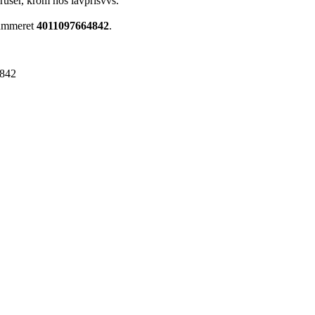
ruser, krom hos lavprisvvs.
nummeret
4011097664842
.
842