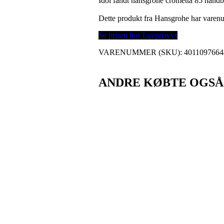
Idol fandt hansgrohe crometta 85 håndb
Dette produkt fra Hansgrohe har vare
Se prisen hos Lavprisvvs
VARENUMMER (SKU):
4011097664
ANDRE KØBTE OGSÅ