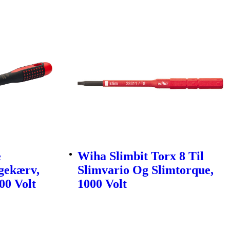
e
Wiha Slimbit Torx 8 Til
gekærv,
Slimvario Og Slimtorque,
00 Volt
1000 Volt