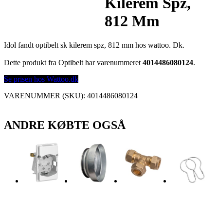
Kilerem Spz,
812 Mm
Idol fandt optibelt sk kilerem spz, 812 mm hos wattoo. Dk.
Dette produkt fra Optibelt har varenummeret
4014486080124
.
Se prisen hos Wattoo.dk
VARENUMMER (SKU):
4014486080124
ANDRE KØBTE OGSÅ