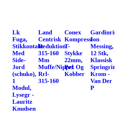
Lk
Land
Conex
Gardinri
Fuga,
Centrisk
Kompression
I
Stikkontakt
Reduktion
T-
Messing,
Med
315-160
Stykke
12 Stk,
Side-
Mm
22mm,
Klassisk
Jord
Muffe/Nippel
Pex Og
Springri
(schuko),
Rrl-
Kobber
Krom -
1
315-160
Van Der
Modul,
P
Lysegr -
Lauritz
Knudsen