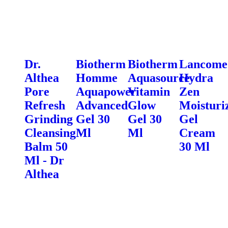
Dr.
Biotherm
Biotherm
Lancome
Althea
Homme
Aquasource
Hydra
Pore
Aquapower
Vitamin
Zen
Refresh
Advanced
Glow
Moisturi
Grinding
Gel 30
Gel 30
Gel
Cleansing
Ml
Ml
Cream
Balm 50
30 Ml
Ml - Dr
Althea