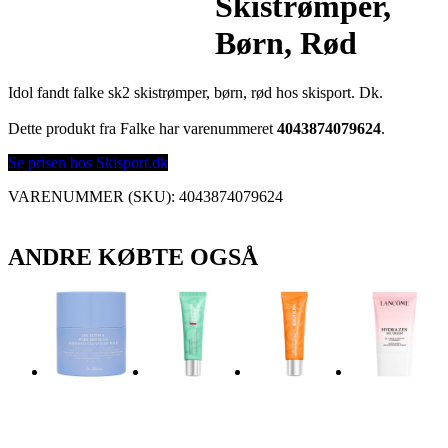
Skistrømper,
Børn, Rød
Idol fandt falke sk2 skistrømper, børn, rød hos skisport. Dk.
Dette produkt fra Falke har varenummeret
4043874079624
.
Se prisen hos Skisport.dk
VARENUMMER (SKU):
4043874079624
ANDRE KØBTE OGSÅ