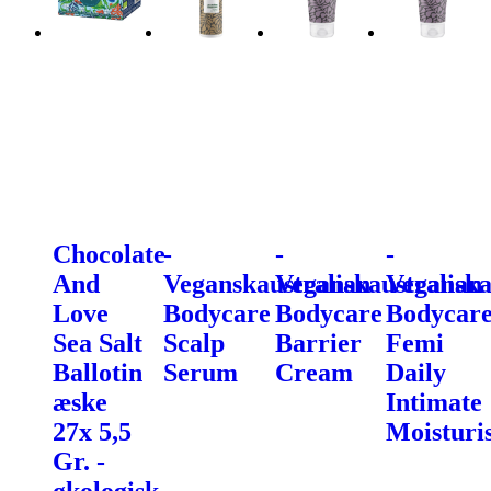
Chocolate
-
-
-
And
Veganskaustralian
Veganskaustralian
Veganska
Love
Bodycare
Bodycare
Bodycar
Sea Salt
Scalp
Barrier
Femi
Ballotin
Serum
Cream
Daily
æske
Intimate
27x 5,5
Moisturi
Gr. -
økologisk