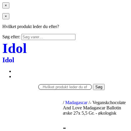
×
×
Hvilket produkt leder du efter?
Søg efter:
Idol
Idol
Søg
/
Madagascar
/
- Veganskchocolate
And Love Madagascar Ballotin
æske 27x 5,5 Gr. - økologisk
-