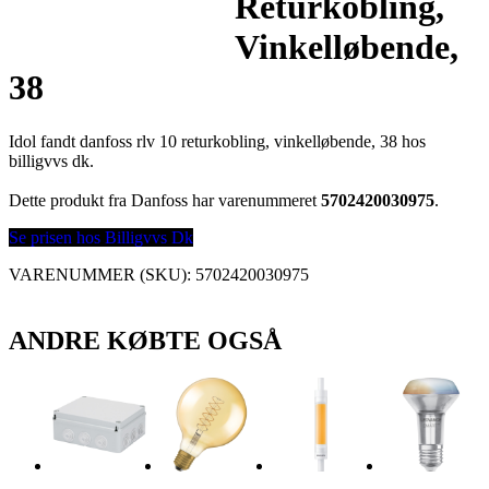
Returkobling,
Vinkelløbende,
38
Idol fandt danfoss rlv 10 returkobling, vinkelløbende, 38 hos
billigvvs dk.
Dette produkt fra Danfoss har varenummeret
5702420030975
.
Se prisen hos Billigvvs Dk
VARENUMMER (SKU):
5702420030975
ANDRE KØBTE OGSÅ