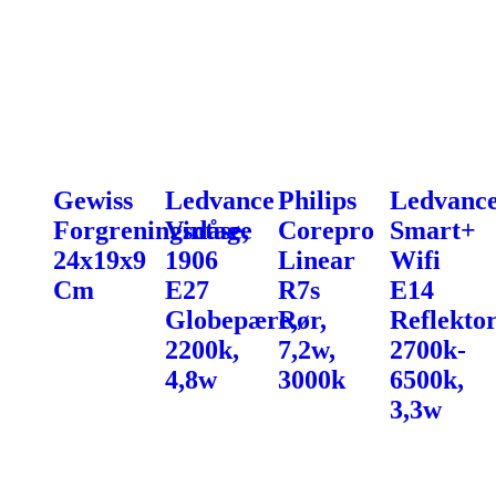
Gewiss
Ledvance
Philips
Ledvanc
Forgreningsdåse,
Vintage
Corepro
Smart+
24x19x9
1906
Linear
Wifi
Cm
E27
R7s
E14
Globepære,
Rør,
Reflekto
2200k,
7,2w,
2700k-
4,8w
3000k
6500k,
3,3w