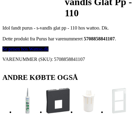
vandls Glat Pp -
110
Idol fandt purus - s-vandls glat pp - 110 hos wattoo. Dk.
Dette produkt fra Purus har varenummeret
5708858841107
.
Se prisen hos Wattoo.dk
VARENUMMER (SKU):
5708858841107
ANDRE KØBTE OGSÅ