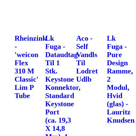
Rheinzink
Lk
Aco -
Lk
-
Fuga -
Self
Fuga -
'weicon
Dataudtag
Vandls
Pure
Flex
Til 1
Til
Design
310 M
Stk.
Lodret
Ramme,
Classic'
Keystone
Udlb
2
Lim P
Konnektor,
Modul,
Tube
Standard
Hvid
Keystone
(glas) -
Port
Lauritz
(ca. 19,3
Knudsen
X 14,8