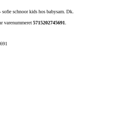
0 - sofie schnoor kids hos babysam. Dk.
har varenummeret
5715202745691
.
5691