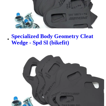
Specialized Body Geometry Cleat
Wedge - Spd Sl (bikefit)