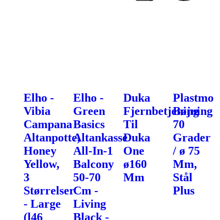
Elho -
Elho -
Duka
Plastmo
Vibia
Green
Fjernbetjening
Bøjning
Campana
Basics
Til
70
Altanpotte,
Altankasse
Duka
Grader
Honey
All-In-1
One
/ ø 75
Yellow,
Balcony
ø160
Mm,
3
50-70
Mm
Stål
Størrelser
Cm -
Plus
- Large
Living
(l46
Black -