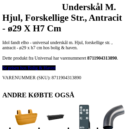
Underskål M.
Hjul, Forskellige Str., Antracit
- ø29 X H7 Cm
Idol fandt elho - universal underskål m. Hjul, forskellige str. ,
antracit - ø29 x h7 cm hos bolig & haven.
Dette produkt fra Universal har varenummeret
8711904313890
.
Se prisen hos Bolig & Haven
VARENUMMER (SKU):
8711904313890
ANDRE KØBTE OGSÅ