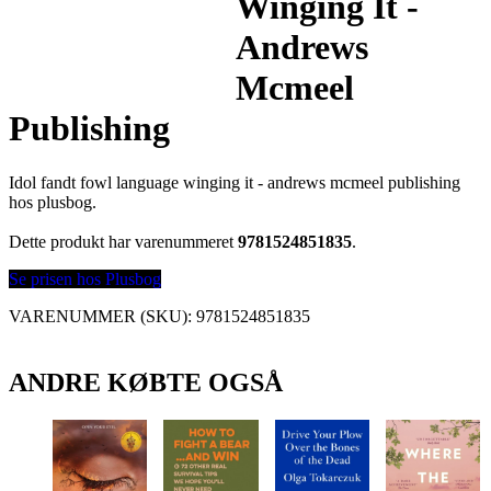
Winging It -
Andrews
Mcmeel
Publishing
Idol fandt fowl language winging it - andrews mcmeel publishing
hos plusbog.
Dette produkt har varenummeret
9781524851835
.
Se prisen hos Plusbog
VARENUMMER (SKU):
9781524851835
ANDRE KØBTE OGSÅ