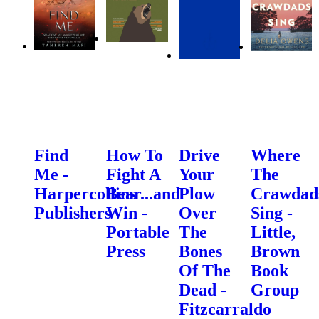
Find
How To
Drive
Where
Me -
Fight A
Your
The
Harpercollins
Bear...and
Plow
Crawdad
Publishers
Win -
Over
Sing -
Portable
The
Little,
Press
Bones
Brown
Of The
Book
Dead -
Group
Fitzcarraldo