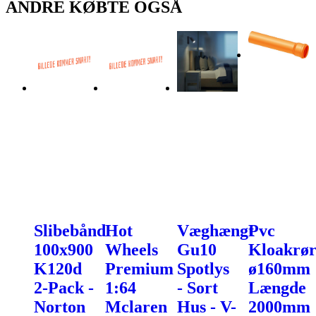
ANDRE KØBTE OGSÅ
Slibebånd
Hot
Væghængt
Pvc
100x900
Wheels
Gu10
Kloakrø
K120d
Premium
Spotlys
ø160mm
2-Pack -
1:64
- Sort
Længde
Norton
Mclaren
Hus - V-
2000mm