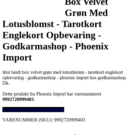
Box Velvet
Grøn Med
Lotusblomst - Tarotkort
Englekort Opbevaring -
Godkarmashop - Phoenix
Import
Idol fandt box velvet grøn med lotusblomst - tarotkort englekort
opbevaring - godkarmashop - phoenix import hos godkarmashop.
Dk.
Dette produkt fra Phoenix Import har varenummeret
9992720999403
.
Se prisen hos Godkarmashop.dk
VARENUMMER (SKU):
9992720999403