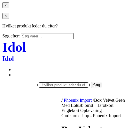
×
×
Hvilket produkt leder du efter?
Søg efter:
Idol
Idol
Søg
/
Phoenix Import
/
Box Velvet Grøn
Med Lotusblomst - Tarotkort
Englekort Opbevaring -
Godkarmashop - Phoenix Import