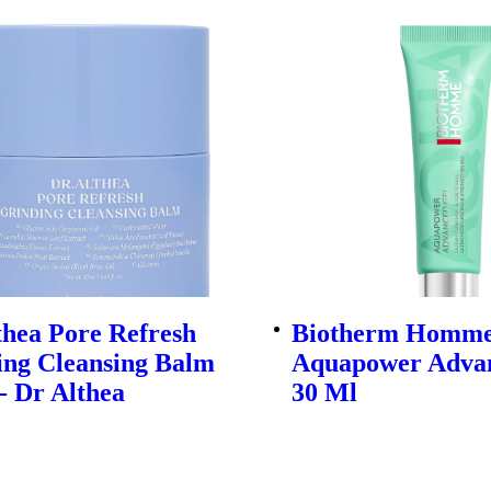
thea Pore Refresh
Biotherm Homm
ing Cleansing Balm
Aquapower Adva
- Dr Althea
30 Ml