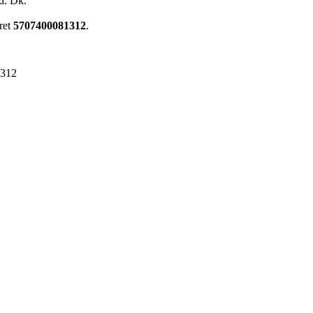
d. Dk.
ret
5707400081312
.
1312