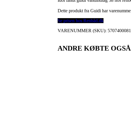
Idol fandt guidi vandindtag 38 hos renb
Dette produkt fra Guidi har varenumme
Se prisen hos Renbåd.dk
VARENUMMER (SKU):
570740008
ANDRE KØBTE OGSÅ