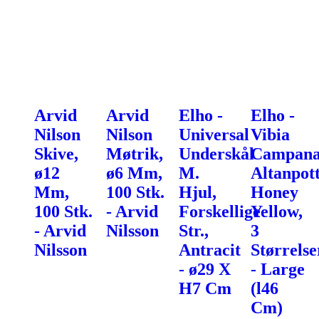
Arvid
Arvid
Elho -
Elho -
Nilson
Nilson
Universal
Vibia
Skive,
Møtrik,
Underskål
Campan
ø12
ø6 Mm,
M.
Altanpott
Mm,
100 Stk.
Hjul,
Honey
100 Stk.
- Arvid
Forskellige
Yellow,
- Arvid
Nilsson
Str.,
3
Nilsson
Antracit
Størrelse
- ø29 X
- Large
H7 Cm
(l46
Cm)